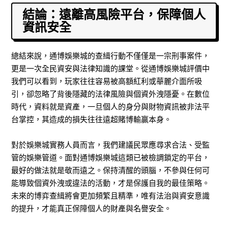
結論：遠離高風險平台，保障個人
資訊安全
總結來說，通博娛樂城的查緝行動不僅僅是一宗刑事案件，
更是一次全民資安與法律知識的課堂。從通博娛樂城評價中
我們可以看到，玩家往往容易被高額紅利或華麗介面所吸
引，卻忽略了背後隱藏的法律風險與個資外洩隱憂。在數位
時代，資料就是資產，一旦個人的身分與財物資訊被非法平
台掌控，其造成的損失往往遠超賭博輸贏本身。
對於娛樂城實務人員而言，我們建議民眾應尋求合法、受監
管的娛樂管道。面對通博娛樂城這類已被檢調鎖定的平台，
最好的做法就是敬而遠之。保持清醒的頭腦，不參與任何可
能導致個資外洩或違法的活動，才是保護自我的最佳策略。
未來的博弈查緝將會更加頻繁且精準，唯有法治與資安意識
的提升，才能真正保障個人的財產與名譽安全。