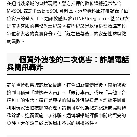
在通博娛樂城的查緝現場，警方扣押的數位證據通常包含
MySQL 或是 PostgreSQL 資料庫。這些資料庫詳細記錄了每
位會員的登入 IP、通訊軟體帳號 (LINE/Telegram)、甚至包含
玩家與客服的完整對談紀錄。這些紀錄足以讓檢警精準定位
每位參與者的真實身分，使「躲在螢幕後」的安全性防線徹
底潰敗。
個資外洩後的二次傷害：詐騙電話
與簡訊轟炸
許多通博娛樂城的玩家反應，在查緝新聞傳出後，開始頻繁
接到自稱是「地檢署人員」、「銀行專員」或是「其他平台
挖角」的電話。這正是典型的個資外洩後遺症。詐騙集團會
利用玩家害怕被抓的心理，謊稱可以代為撤銷紀錄或協助轉
移餘額，進而實施二次詐騙。通博娛樂城評價中關於資安的
負評，大多源自於此類層出不窮的騷擾案件。