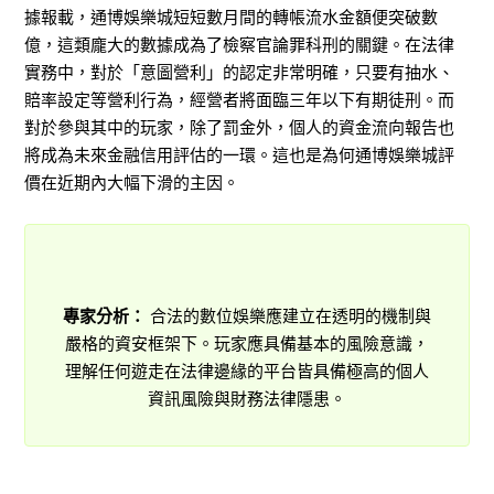
據報載，通博娛樂城短短數月間的轉帳流水金額便突破數
億，這類龐大的數據成為了檢察官論罪科刑的關鍵。在法律
實務中，對於「意圖營利」的認定非常明確，只要有抽水、
賠率設定等營利行為，經營者將面臨三年以下有期徒刑。而
對於參與其中的玩家，除了罰金外，個人的資金流向報告也
將成為未來金融信用評估的一環。這也是為何通博娛樂城評
價在近期內大幅下滑的主因。
專家分析：
合法的數位娛樂應建立在透明的機制與
嚴格的資安框架下。玩家應具備基本的風險意識，
理解任何遊走在法律邊緣的平台皆具備極高的個人
資訊風險與財務法律隱患。