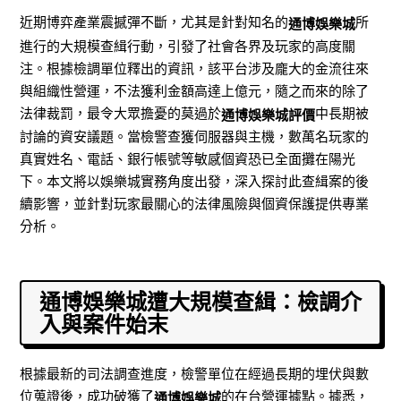
近期博弈產業震撼彈不斷，尤其是針對知名的
所
通博娛樂城
進行的大規模查緝行動，引發了社會各界及玩家的高度關
注。根據檢調單位釋出的資訊，該平台涉及龐大的金流往來
與組織性營運，不法獲利金額高達上億元，隨之而來的除了
法律裁罰，最令大眾擔憂的莫過於
中長期被
通博娛樂城評價
討論的資安議題。當檢警查獲伺服器與主機，數萬名玩家的
真實姓名、電話、銀行帳號等敏感個資恐已全面攤在陽光
下。本文將以娛樂城實務角度出發，深入探討此查緝案的後
續影響，並針對玩家最關心的法律風險與個資保護提供專業
分析。
通博娛樂城遭大規模查緝：檢調介
入與案件始末
根據最新的司法調查進度，檢警單位在經過長期的埋伏與數
位蒐證後，成功破獲了
的在台營運據點。據悉，
通博娛樂城