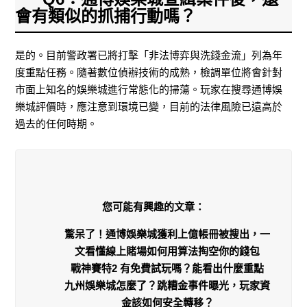
會有類似的抓捕行動嗎？
是的。目前警政署已將打擊「非法博弈與洗錢金流」列為年
度重點任務。隨著數位偵辦技術的成熟，檢調單位將會針對
市面上知名的娛樂城進行常態化的掃蕩。玩家在搜尋通博娛
樂城評價時，應注意到環境已變，目前的法律風險已遠高於
過去的任何時期。
您可能有興趣的文章：
驚呆了！通博娛樂城獲利上億帳冊被搜出，一
文看懂線上賭場如何用算法掏空你的錢包
戰神賽特2 有免費試玩嗎？能看出什麼重點
九州娛樂城怎麼了？跳糟金事件曝光，玩家資
金該如何安全轉移？