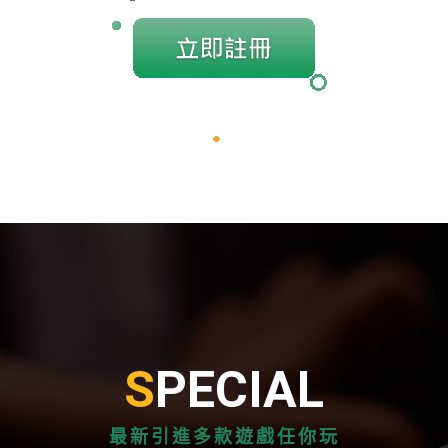
SPECIAL
最新引進多款遊戲任你玩