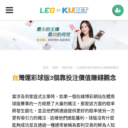
首頁
遊戲
球版代理
台灣運彩球版3個靠投注價值賺錢觀念
台灣運彩球版3個靠投注價值賺錢觀念
當涉及到家庭式企業時，如果一個在線博彩網站在體育
球版
賽事的一方經歷了大量的賭注，那麼該方面的賠率
將發生變化，並且他們將通過提供更好的賠率使另一方
更有吸引力的賭注 - 這樣他們總能獲利。球版沒有什麼
能夠成功並且通過一種通常被稱為套利交易的鮮為人知