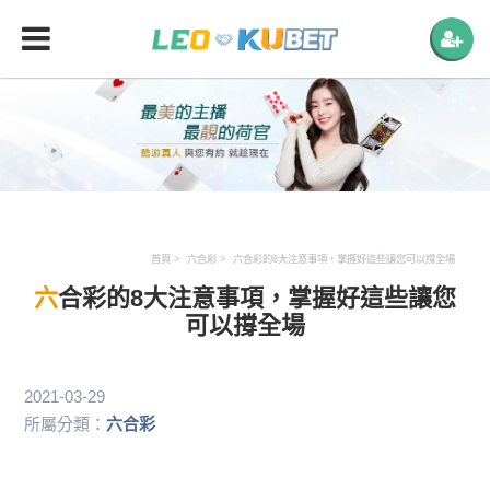
首頁
六合彩
六合彩的8大注意事項，掌握好這些讓您可以撐全場
六合彩的8大注意事項，掌握好這些讓您
可以撐全場
2021-03-29
所屬分類：
六合彩