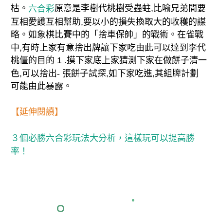
枯。
原意是李樹代桃樹受蟲蛀,比喻兄弟間要
六合彩
互相愛護互相幫助,要以小的損失換取大的收穫的謀
略。如象棋比賽中的「捨車保帥」的戰術。在雀戰
中,有時上家有意捨出牌讓下家吃由此可以達到李代
桃僵的目的 1 .摸下家底上家猜測下家在做餅子清一
色,可以捨出- 張餅子試探,如下家吃進,其組牌計劃
可能由此暴露。
【延伸閱讀】
３個必勝六合彩玩法大分析，這樣玩可以提高勝
率！