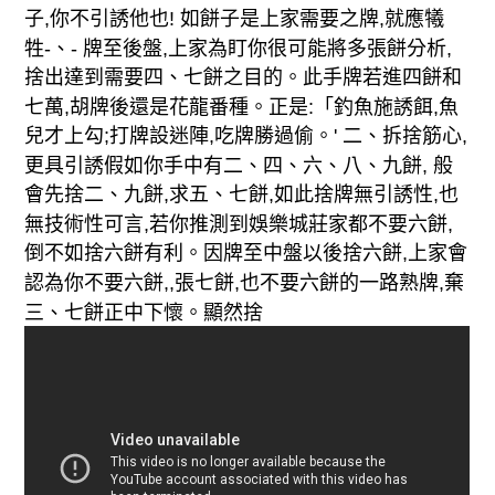
子,你不引誘他也! 如餅子是上家需要之牌,就應犧
牲-、- 牌至後盤,上家為盯你很可能將多張餅分析,
捨出達到需要四、七餅之目的。此手牌若進四餅和
七萬,胡牌後還是花龍番種。正是:「釣魚施誘餌,魚
兒才上勾;打牌設迷陣,吃牌勝過偷。' 二、拆捨筋心,
更具引誘假如你手中有二、四、六、八、九餅, 般
會先捨二、九餅,求五、七餅,如此捨牌無引誘性,也
無技術性可言,若你推測到娛樂城莊家都不要六餅,
倒不如捨六餅有利。因牌至中盤以後捨六餅,上家會
認為你不要六餅,,張七餅,也不要六餅的一路熟牌,棄
三、七餅正中下懷。顯然捨