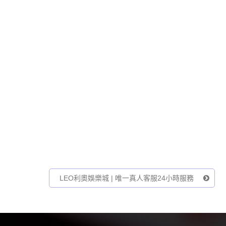
LEO利奧娛樂城 | 唯一真人客服24小時服務‎