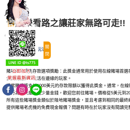
百家樂看路之讓莊家無路可走!!
2019-08-12
關
所屬分類：
球版玩法
閉
賭場獎金優先存款選項獎勵：此獎金通常用於使用在線賭場首選
金錢而更多地生活在邊緣的玩家。
通常賭場將支付1000美元的存款限額以獲得此獎金。通常，在
名行為而只是贈送少量金錢，歡迎您前往賭場。價格從5美元到2
所有這些賭場獎金類似於陸地賭場獎金，並且考慮到相同的最終
提供賭場老虎機的免費現金報價？問題有時在於玩家沒有閱讀完